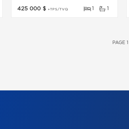
1
1
425 000 $
+TPS/TVQ
PAGE 1