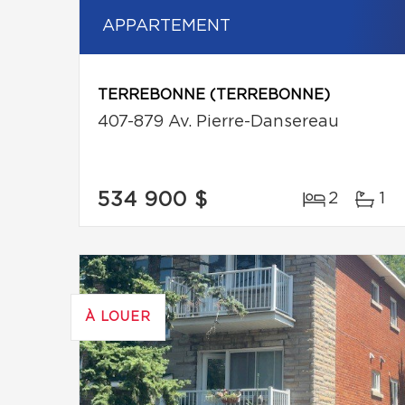
APPARTEMENT
TERREBONNE (TERREBONNE)
407-879 Av. Pierre-Dansereau
534 900 $
2
1
À LOUER