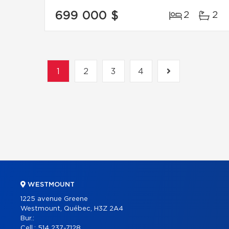
699 000 $
2
2
1
2
3
4
WESTMOUNT
1225 avenue Greene
Westmount, Québec, H3Z 2A4
Bur.:
Cell.:
514 237-7128