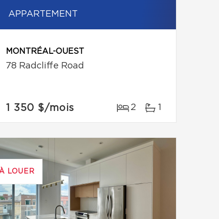
APPARTEMENT
MONTRÉAL-OUEST
78 Radcliffe Road
1 350 $
/mois
2
1
À LOUER