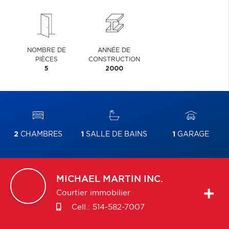
NOMBRE DE
ANNÉE DE
PIÈCES
CONSTRUCTION
5
2000
2
CHAMBRES
1
SALLE DE BAINS
1
GARAGE
MICHAEL
MARTIN INC.
Courtier immobilier
Cell.:
514-582-7007