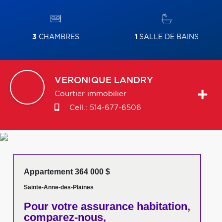
3
CHAMBRES
1
SALLE DE BAINS
VERONIQUE
LANDRY
Courtier immobilier
Cell.:
514-677-6506
Appartement 364 000 $
Sainte-Anne-des-Plaines
Pour votre
assurance habitation,
comparez-nous,